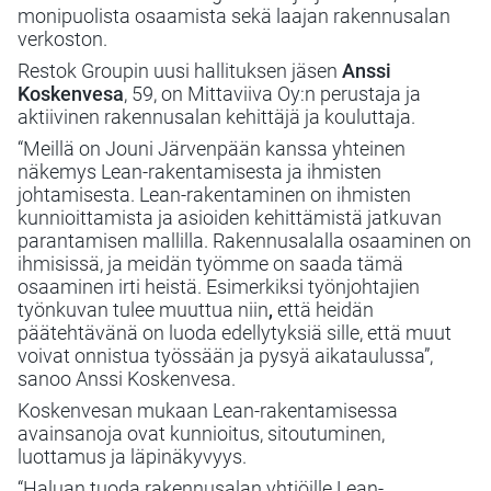
monipuolista osaamista sekä laajan rakennusalan
verkoston.
Restok Groupin uusi hallituksen jäsen
Anssi
Koskenvesa
, 59, on Mittaviiva Oy:n perustaja ja
aktiivinen rakennusalan kehittäjä ja kouluttaja.
“Meillä on Jouni Järvenpään kanssa yhteinen
näkemys Lean-rakentamisesta ja ihmisten
johtamisesta. Lean-rakentaminen on ihmisten
kunnioittamista ja asioiden kehittämistä jatkuvan
parantamisen mallilla. Rakennusalalla osaaminen on
ihmisissä, ja meidän työmme on saada tämä
osaaminen irti heistä. Esimerkiksi työnjohtajien
työnkuvan tulee muuttua niin
,
että heidän
päätehtävänä on luoda edellytyksiä sille, että muut
voivat onnistua työssään ja pysyä aikataulussa”,
sanoo Anssi Koskenvesa.
Koskenvesan mukaan Lean-rakentamisessa
avainsanoja ovat kunnioitus, sitoutuminen,
luottamus ja läpinäkyvyys.
“Haluan tuoda rakennusalan yhtiöille Lean-