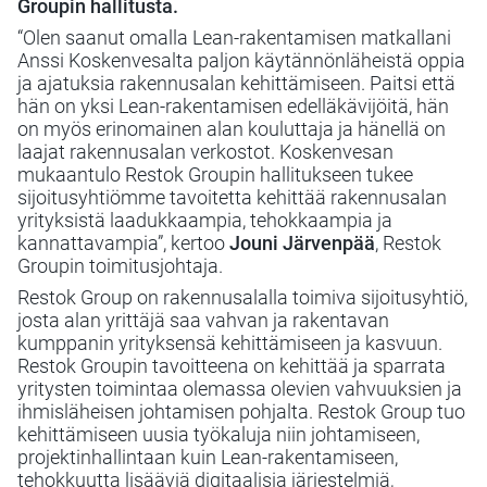
Groupin hallitusta.
“Olen saanut omalla Lean-rakentamisen matkallani
Anssi Koskenvesalta paljon käytännönläheistä oppia
ja ajatuksia rakennusalan kehittämiseen. Paitsi että
hän on yksi Lean-rakentamisen edelläkävijöitä, hän
on myös erinomainen alan kouluttaja ja hänellä on
laajat rakennusalan verkostot. Koskenvesan
mukaantulo Restok Groupin hallitukseen tukee
sijoitusyhtiömme tavoitetta kehittää rakennusalan
yrityksistä laadukkaampia, tehokkaampia ja
kannattavampia”, kertoo
Jouni Järvenpää
, Restok
Groupin toimitusjohtaja.
Restok Group on rakennusalalla toimiva sijoitusyhtiö,
josta alan yrittäjä saa vahvan ja rakentavan
kumppanin yrityksensä kehittämiseen ja kasvuun.
Restok Groupin tavoitteena on kehittää ja sparrata
yritysten toimintaa olemassa olevien vahvuuksien ja
ihmisläheisen johtamisen pohjalta. Restok Group tuo
kehittämiseen uusia työkaluja niin johtamiseen,
projektinhallintaan kuin Lean-rakentamiseen,
tehokkuutta lisääviä digitaalisia järjestelmiä,